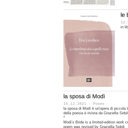
le 
12.
in l
la sposa di Modì
16.12.2021 - Poems
la sposa di Modì è un'opera di piccola t
della poesia è rivista da Graziella Sidol
*
Modi’s Bride
is a limited-edition work c
poem was revised by Graziella Sidoli