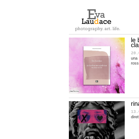
le 
cl
20.
una 
ross
ri
13.
dire