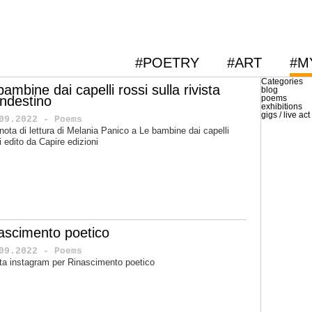
#POETRY
#ART
#M
Categories
bambine dai capelli rossi sulla rivista
blog
andestino
poems
exhibitions
gigs / live act
09.2022 - Poems
nota di lettura di Melania Panico a Le bambine dai capelli
i edito da Capire edizioni
nascimento poetico
09.2022 - Poems
tta instagram per Rinascimento poetico