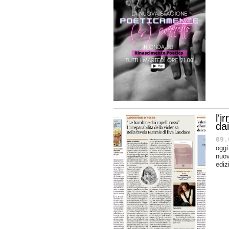
l'i
dai
09.
oggi
nuov
ediz