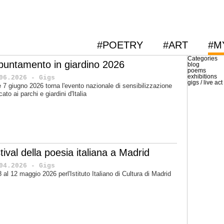
#POETRY
#ART
#M
Categories
puntamento in giardino 2026
blog
poems
exhibitions
06.2026 - Gigs
gigs / live act
 e 7 giugno 2026 torna l'evento nazionale di sensibilizzazione
cato ai parchi e giardini d'Italia
tival della poesia italiana a Madrid
04.2026 - Gigs
'8 al 12 maggio 2026 perl'Istituto Italiano di Cultura di Madrid