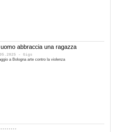
 uomo abbraccia una ragazza
05.2025 - Gigs
ggio a Bologna arte contro la violenza
-
-
-
-
-
-
-
-
-