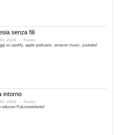
sia senza fili
03.2026 - Poems
ggi su spotify, apple podcasts, amazon music, youtube!
a intorno
05.2025 - Poems
le edizioni Pulcinoelefante!