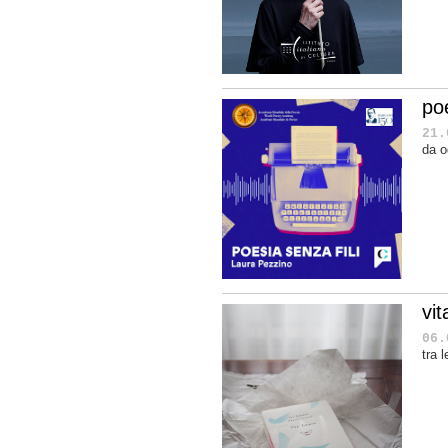
poe
21.
da o
vit
06.
tra 