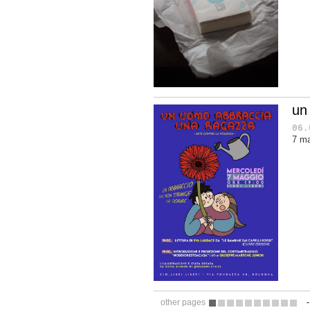
un
06.
7 ma
other pages
1
2
3
4
5
6
7
8
9
10