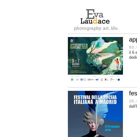
ap
03.
il 6
dedi
fes
29.
dall