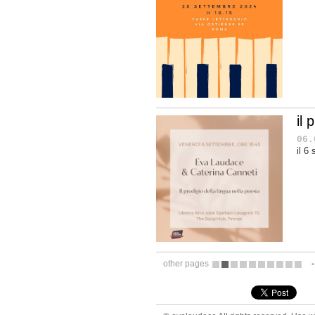
il 
06.
il 6
other pages
1
2
3
4
5
6
7
8
9
10