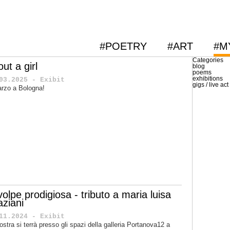
#POETRY
#ART
#M
Categories
ut a girl
blog
poems
exhibitions
03.2025 - Exibit
gigs / live act
rzo a Bologna!
volpe prodigiosa - tributo a maria luisa
aziani
11.2024 - Exibit
ostra si terrà presso gli spazi della galleria Portanova12 a