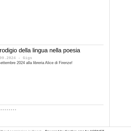
prodigio della lingua nella poesia
09.2024 - Gigs
 settembre 2024 alla libreria Alice di Firenze!
-
-
-
-
-
-
-
-
-