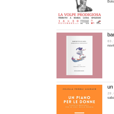
Bolo
bar
03.
novit
un
28.
saba