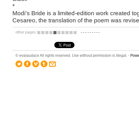
*
Modi’s Bride
is a limited-edition work created tog
Cesareo, the translation of the poem was revise
other pages
-
-
-
-
-
-
-
-
-
5
6
7
8
9
10
11
12
13
14
© evalaudace All rights reserved. Use without permission is illegal. -
Powe