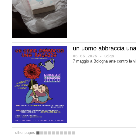
un uomo abbraccia una
06.05.2025 - Gigs
7 maggio a Bologna arte contro la v
other pages
-
-
-
-
-
-
-
-
-
1
2
3
4
5
6
7
8
9
10