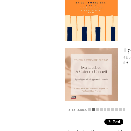
il 
06.
il 6
other pages
1
2
3
4
5
6
7
8
9
10