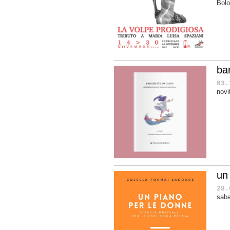
Bolo
bar
03.
novit
un
28.
saba