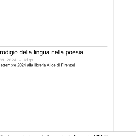
prodigio della lingua nella poesia
09.2024 - Gigs
 settembre 2024 alla libreria Alice di Firenze!
-
-
-
-
-
-
-
-
-