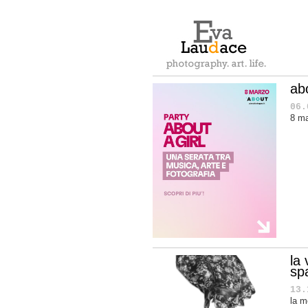
abo
06.
8 ma
la 
sp
13.
la m