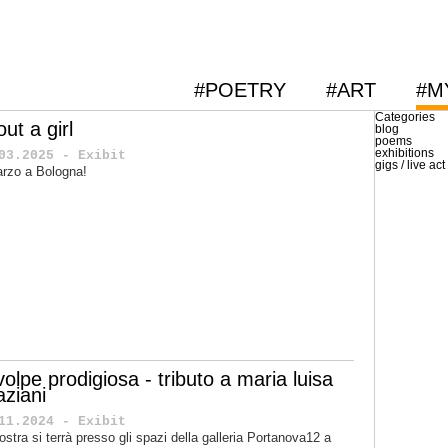
#POETRY
#ART
#M
Categories
ut a girl
blog
poems
exhibitions
03.2025 - Exibit
gigs / live act
rzo a Bologna!
volpe prodigiosa - tributo a maria luisa
aziani
11.2024 - Exibit
ostra si terrà presso gli spazi della galleria Portanova12 a