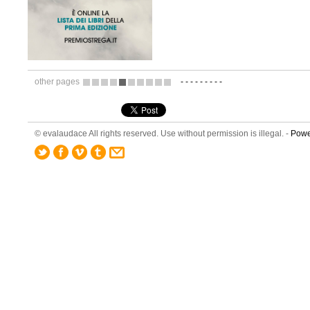
other pages
-
-
-
-
-
-
-
-
-
2
3
4
5
6
7
8
9
10
11
© evalaudace All rights reserved. Use without permission is illegal. -
Powe