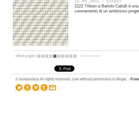
22.09.2022 - Exibit
2222 Tributo a Bartolo Cattafi è un
coronamento di un ambizioso proget
other pages
-
-
-
-
-
-
-
-
-
4
5
6
7
8
9
10
11
12
13
© evalaudace All rights reserved. Use without permission is illegal. -
Powe