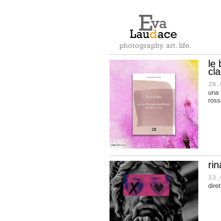
le 
cl
20.
una 
ross
ri
13.
dire