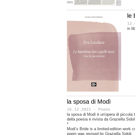
le 
12.
in l
la sposa di Modì
16.12.2021 - Poems
la sposa di Modì è un'opera di piccola t
della poesia è rivista da Graziella Sidol
*
Modi’s Bride
is a limited-edition work c
poem was revised by Graziella Sidoli