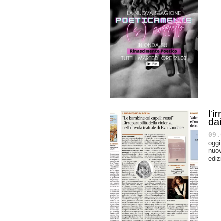
l'i
dai
09.
oggi
nuov
ediz