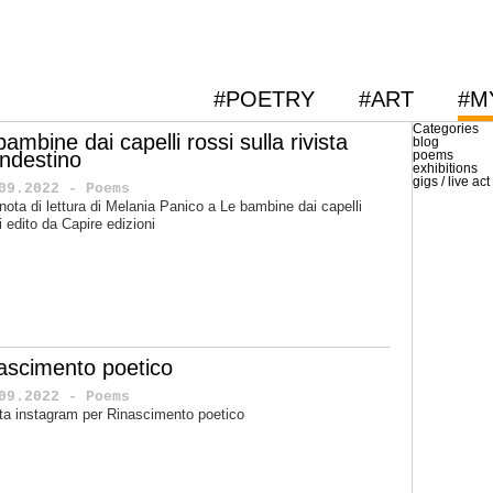
#POETRY
#ART
#M
Categories
bambine dai capelli rossi sulla rivista
blog
andestino
poems
exhibitions
gigs / live act
09.2022 - Poems
nota di lettura di Melania Panico a Le bambine dai capelli
i edito da Capire edizioni
nascimento poetico
09.2022 - Poems
tta instagram per Rinascimento poetico