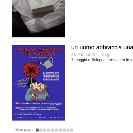
un uomo abbraccia una
06.05.2025 - Gigs
7 maggio a Bologna arte contro la v
other pages
-
-
-
-
-
-
-
-
-
1
2
3
4
5
6
7
8
9
10