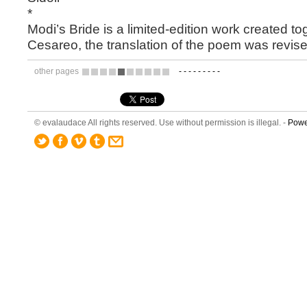
*
Modi’s Bride
is a limited-edition work created tog
Cesareo, the translation of the poem was revise
other pages
-
-
-
-
-
-
-
-
-
5
6
7
8
9
10
11
12
13
14
© evalaudace All rights reserved. Use without permission is illegal. -
Powe