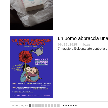
un uomo abbraccia una
06.05.2025 - Gigs
7 maggio a Bologna arte contro la v
other pages
-
-
-
-
-
-
-
-
-
1
2
3
4
5
6
7
8
9
10