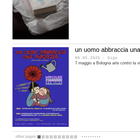
un uomo abbraccia una
06.05.2025 - Gigs
7 maggio a Bologna arte contro la v
other pages
-
-
-
-
-
-
-
-
-
1
2
3
4
5
6
7
8
9
10