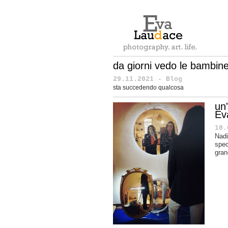
da giorni vedo le bambine
29.11.2021 - Blog
sta succedendo qualcosa
un'
Ev
10.
Nadi
spec
gran