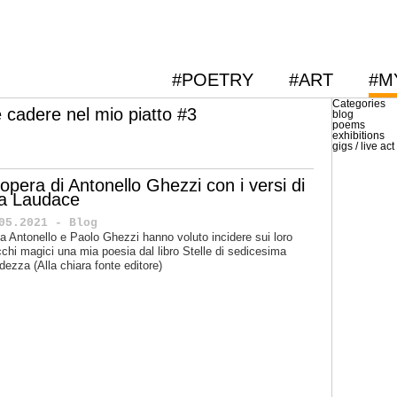
#POETRY
#ART
#M
Categories
 cadere nel mio piatto #3
blog
poems
exhibitions
gigs / live act
opera di Antonello Ghezzi con i versi di
a Laudace
05.2021 - Blog
a Antonello e Paolo Ghezzi hanno voluto incidere sui loro
chi magici una mia poesia dal libro Stelle di sedicesima
dezza (Alla chiara fonte editore)