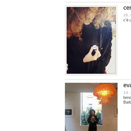
ce
25.
c’è 
ev
14.
brin
Barb