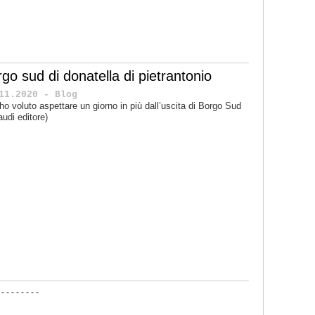
go sud di donatella di pietrantonio
11.2020 - Blog
ho voluto aspettare un giorno in più dall’uscita di Borgo Sud
audi editore)
-
-
-
-
-
-
-
-
-