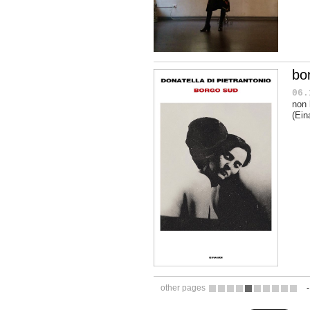
bor
06.
non 
(Ein
other pages
6
7
8
9
10
11
12
13
14
15