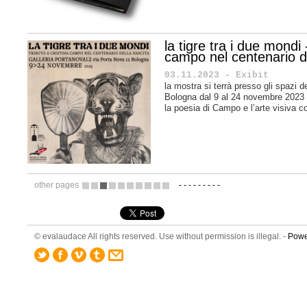
la tigre tra i due mondi 
campo nel centenario de
03.11.2023 - Exibit
la mostra si terrà presso gli spazi d
Bologna dal 9 al 24 novembre 2023 e
la poesia di Campo e l’arte visiva 
other pages
-
-
-
-
-
-
-
-
-
1
2
3
4
5
6
7
8
9
10
© evalaudace All rights reserved. Use without permission is illegal. -
Powe