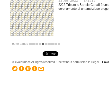
22.09.2022 - Exibit
2222 Tributo a Bartolo Cattafi è un
coronamento di un ambizioso proget
other pages
-
-
-
-
-
-
-
-
-
4
5
6
7
8
9
10
11
12
13
© evalaudace All rights reserved. Use without permission is illegal. -
Powe