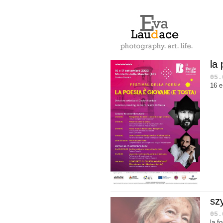
la
05.
16 e
sz
05.
la f