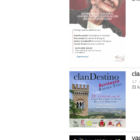
cl
17.
21 l
vag