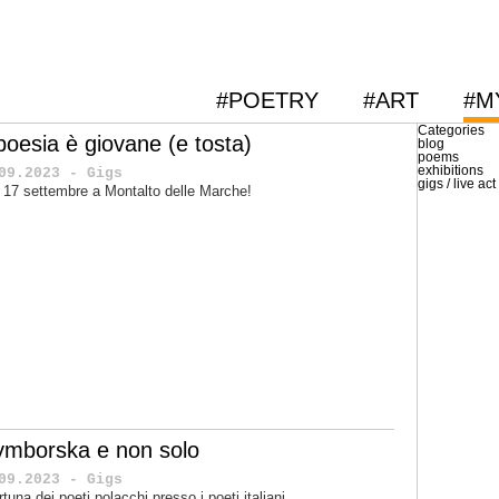
#POETRY
#ART
#M
Categories
 poesia è giovane (e tosta)
blog
poems
exhibitions
09.2023 - Gigs
gigs / live act
 17 settembre a Montalto delle Marche!
ymborska e non solo
09.2023 - Gigs
ortuna dei poeti polacchi presso i poeti italiani