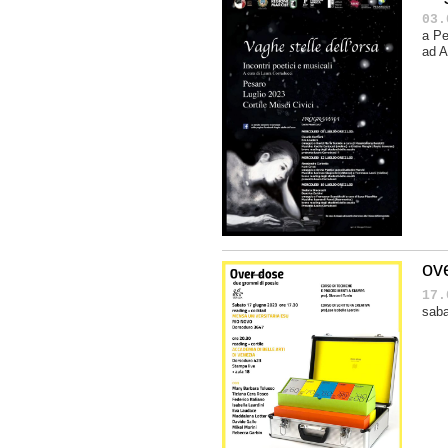
03.
a Pe
ad A
ov
17.
saba