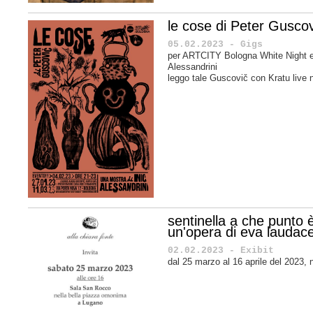
le cose di Peter Guscov
05.02.2023 - Gigs
per ARTCITY Bologna White Night e
Alessandrini
leggo tale Guscovič con Kratu live n
sentinella a che punto 
un'opera di eva laudac
02.02.2023 - Exibit
dal 25 marzo al 16 aprile del 2023, 