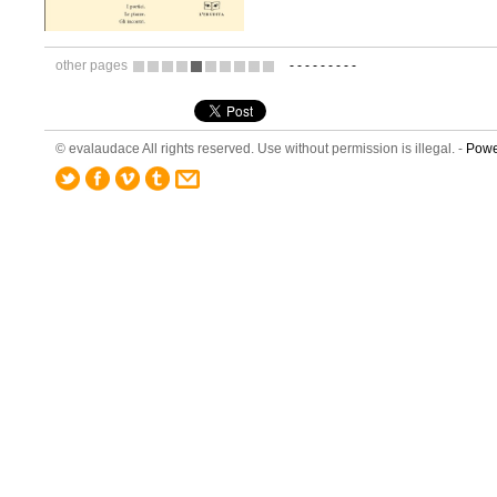
other pages
-
-
-
-
-
-
-
-
-
3
4
5
6
7
8
9
10
11
12
© evalaudace All rights reserved. Use without permission is illegal. -
Powe