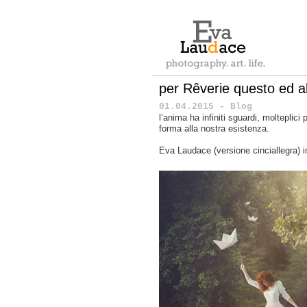
per Rêverie questo ed al
01.04.2015 - Blog
l’anima ha infiniti sguardi, molteplic
forma alla nostra esistenza.
Eva Laudace (versione cinciallegra) in