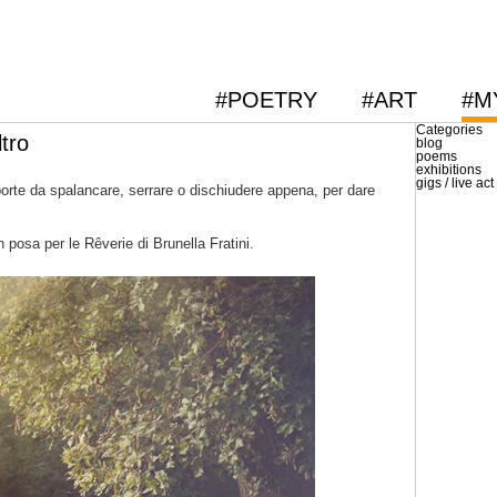
#POETRY
#ART
#M
Categories
tro
blog
poems
exhibitions
gigs / live act
i porte da spalancare, serrare o dischiudere appena, per dare
 posa per le Rêverie di Brunella Fratini.