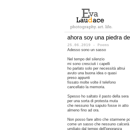
ahora soy una piedra d
25.06.2019 - Poems
Adesso sono un sasso
Nel tempo del silenzio
mi sono cresciuti i capelli
ho parlato solo per necessità altrui
avuto una buona idea o quasi
preso appunti
fissato molte volte il telefono
cancellato la memoria.
Spesso ho saltato il pasto della sera
per una sorta di protesta muta
che nessuno ha saputo fosse in atto
almeno fino ad ora.
Non posso fare altro che starmene p
come un sasso che nessuno calcerà
umiliato dal tempo dell'ignoranza