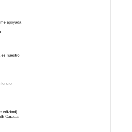
arme apoyada
a
a es nuestro
ilencio.
e edizioni
)
otti Caracas