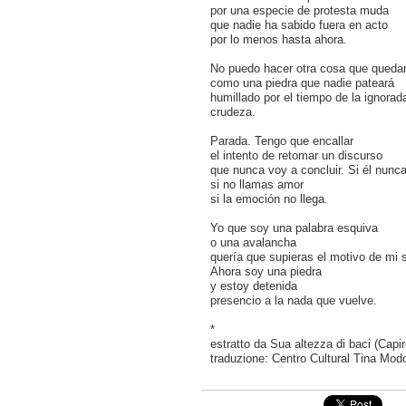
por una especie de protesta muda
que nadie ha sabido fuera en acto
por lo menos hasta ahora.
No puedo hacer otra cosa que qued
como una piedra que nadie pateará
humillado por el tiempo de la ignorad
crudeza.
Parada. Tengo que encallar
el intento de retomar un discurso
que nunca voy a concluir. Si él nunc
si no llamas amor
si la emoción no llega.
Yo que soy una palabra esquiva
o una avalancha
quería que supieras el motivo de mi s
Ahora soy una piedra
y estoy detenida
presencio a la nada que vuelve.
*
estratto da Sua altezza di baci
(Capir
traduzione: Centro Cultural Tina Mod