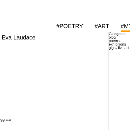
#POETRY
#ART
#M
Categories
e Eva Laudace
blog
poems
exhibitions
gigs / live act
oggiata