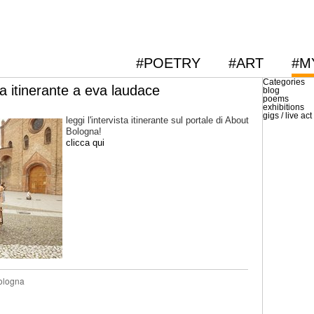
#POETRY
#ART
#M
Categories
ta itinerante a eva laudace
blog
poems
exhibitions
gigs / live act
leggi l'intervista itinerante sul portale di About
Bologna!
clicca qui
ologna