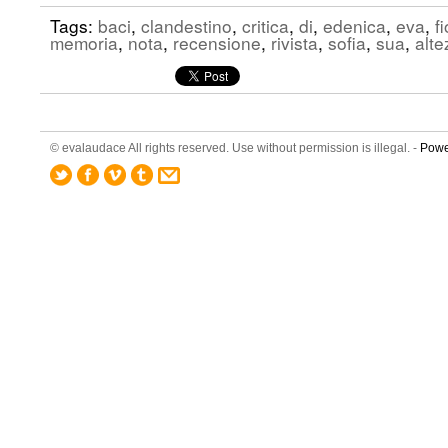
Tags:
baci
,
clandestino
,
critica
,
di
,
edenica
,
eva
,
fi
memoria
,
nota
,
recensione
,
rivista
,
sofia
,
sua
,
alte
© evalaudace All rights reserved. Use without permission is illegal. -
Powe