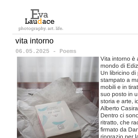
vita intorno
06.05.2025 - Poems
Vita intorno è
mondo di Edizi
Un libricino di
stampato a ma
mobili e in tira
suo posto in 
storia e arte, 
Alberto Casir
Dentro ci sono
ritratto, che r
firmato da Dan
ringrazio per l