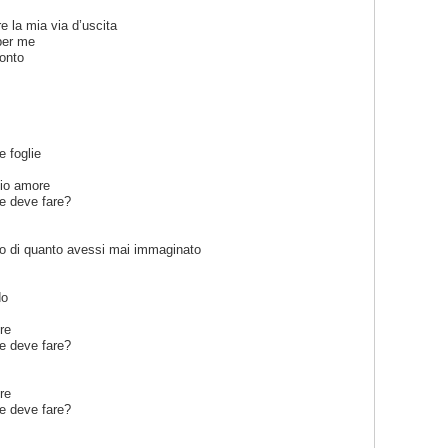
e la mia via d’uscita
per me
onto
e foglie
mio amore
he deve fare?
ano di quanto avessi mai immaginato
do
re
he deve fare?
re
he deve fare?