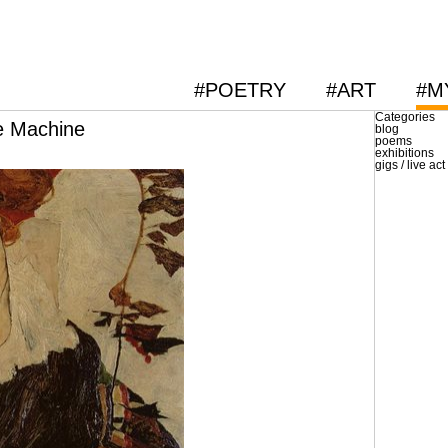
#POETRY
#ART
#M
Categories
he Machine
blog
poems
exhibitions
gigs / live act