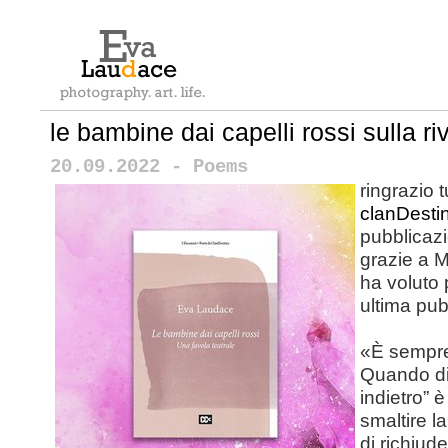
le bambine dai capelli rossi sulla ri
20.09.2022 - Poems
ringrazio t
clanDesti
pubblicaz
grazie a
M
ha voluto 
ultima pub
«
È sempre
Quando di
indietro” 
smaltire la
di richiude