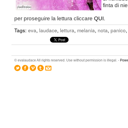
finta di ni
per proseguire la lettura cliccare
QUI
.
Tags:
eva
,
laudace
,
lettura
,
melania
,
nota
,
panico
© evalaudace All rights reserved. Use without permission is illegal. -
Powe